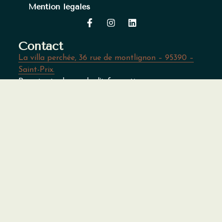
Mention légales
Contact
La villa perchée,
36 rue de montlignon – 95390 –
Saint-Prix.
Pour toute demande d’informations, nous sommes
joignables au
06 51 62 81 94
ou par email à
contact@la-villa-perchee.com
.